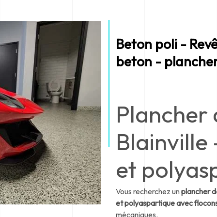
Beton poli - Rev
beton - planche
Plancher 
Blainvill
et polyas
Vous recherchez un
plancher de
et polyaspartique avec flocon
mécaniques.