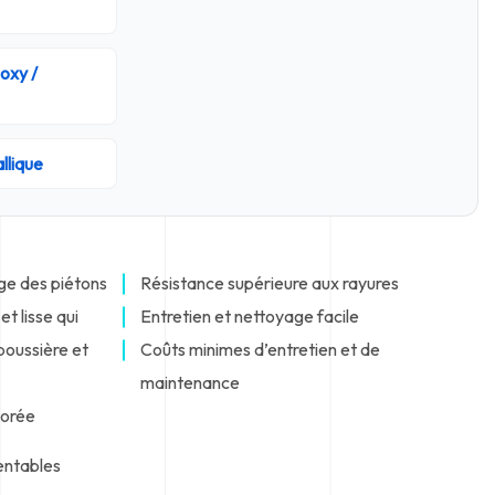
oxy /
llique
ge des piétons
Résistance supérieure aux rayures
t lisse qui
Entretien et nettoyage facile
poussière et
Coûts minimes d’entretien et de
maintenance
iorée
entables