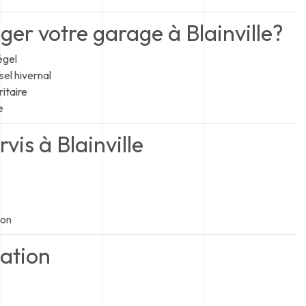
ger votre garage à Blainville?
égel
sel hivernal
itaire
e
vis à Blainville
ion
lation