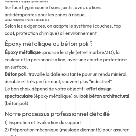
Restaurants et espaces professionnels
Surface hygiénique et sans joints, avec options
antidérapantes pour les zones à risque.
Locaux techniques et zones spécialisées
Selon les exigences, on adapte le système (couches, top
coat, protection chimique) à l’environnement.
Époxy métallique ou béton poli ?
Époxy métallique :
priorise le style (effet marbré/3D), la
couleur et la personnalisation, avec une couche protectrice
en surface.
Béton poli :
travaille la dalle existante pour un rendu minéral,
durable et très performant, souvent plus “industriel”.
Le bon choix dépend de votre objectif :
effet design
spectaculaire
(époxy métallique) ou
look béton architectural
(béton poli).
Notre processus professionnel détaillé
1) Inspection et évaluation du support
2) Préparation mécanique (meulage diamanté) pour assurer